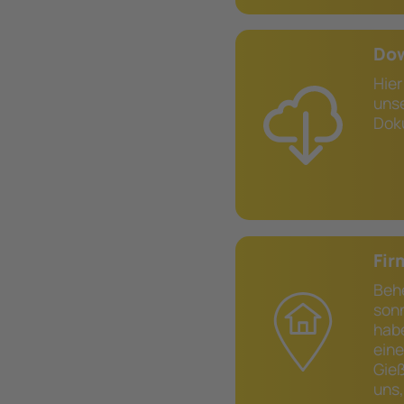
Do
Hie
uns
Dok
Fir
B
son
hab
ei
Gie
uns