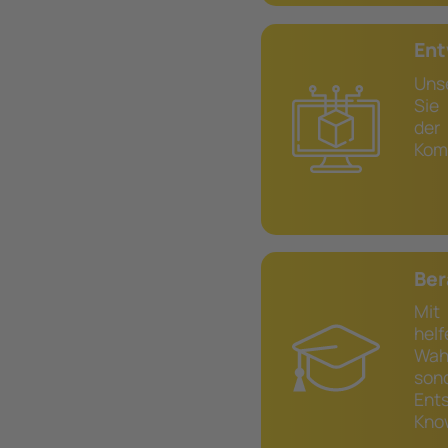
Ent
Uns
Sie
de
Kom
Ber
Mit
helf
Wah
son
Ent
Kno