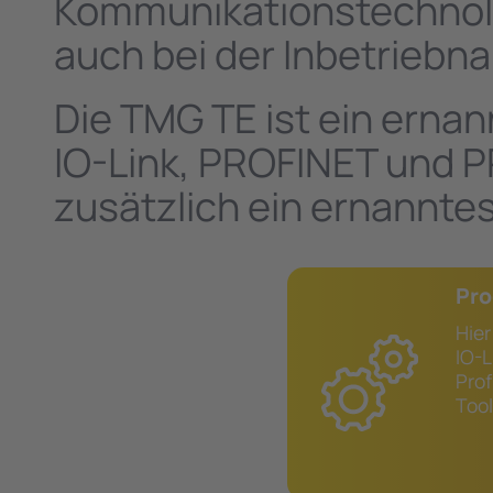
Kommunikationstechnolog
auch bei der Inbetrieb
Die TMG TE ist ein ern
IO-Link, PROFINET und P
zusätzlich ein ernannte
Pro
Hie
IO-L
Prof
Too