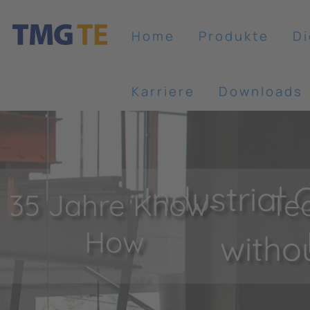
Home
Produkte
Di
Karriere
Downloads
Industrial
35 Jahre Know-
Te
How
witho