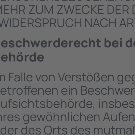
EHR ZUM ZWECKE DER
WIDERSPRUCH NACH ART.
eschwerde­recht bei d
ehörde
m Falle von Verstößen g
etroffenen ein Beschwer
ufsichtsbehörde, insbes
hres gewöhnlichen Aufent
der des Orts des mutmaß