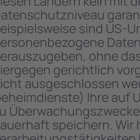
iesen Ländern kein mit d
atenschutzniveau garant
eispielsweise sind US-U
ersonenbezogene Daten
erauszugeben, ohne dass
iergegen gerichtlich vo
icht ausgeschlossen wer
eheimdienste) Ihre auf 
u Überwachungszwecken 
auerhaft speichern. Wir 
erarbeitungstätigkeiten 