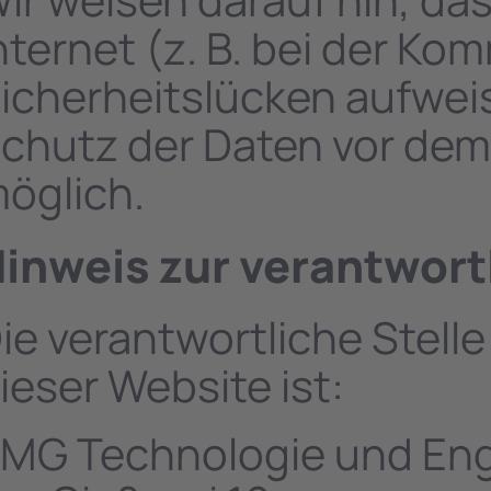
nternet (z. B. bei der Ko
icherheitslücken aufweis
chutz der Daten vor dem Z
öglich.
inweis zur verantwortl
ie verantwortliche Stelle
ieser Website ist:
MG Technologie und En