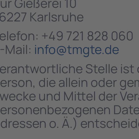
ur Gießerei 10
6227 Karlsruhe
elefon: +49 721 828 060
-Mail:
info@tmgte.de
erantwortliche Stelle ist 
erson, die allein oder g
wecke und Mittel der Ve
ersonenbezogenen Daten 
dressen o. Ä.) entscheid