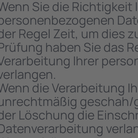
Wenn Sie die Richtigkeit 
personenbezogenen Daten
der Regel Zeit, um dies z
Prüfung haben Sie das R
Verarbeitung Ihrer pers
verlangen.
Wenn die Verarbeitung I
unrechtmäßig geschah/ge
der Löschung die Einsch
Datenverarbeitung verla