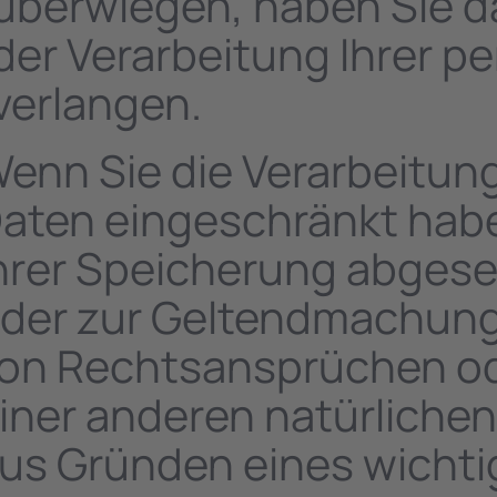
überwiegen, haben Sie d
der Verarbeitung Ihrer 
verlangen.
enn Sie die Verarbeitun
aten eingeschränkt habe
hrer Speicherung abgeseh
der zur Geltendmachung
on Rechtsansprüchen od
iner anderen natürlichen
us Gründen eines wichtig