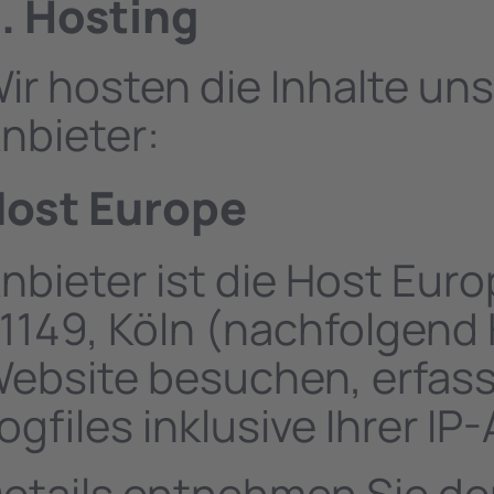
. Hosting
ir hosten die Inhalte un
nbieter:
ost Europe
nbieter ist die Host Eur
1149, Köln (nachfolgend
ebsite besuchen, erfass
ogfiles inklusive Ihrer IP
etails entnehmen Sie de